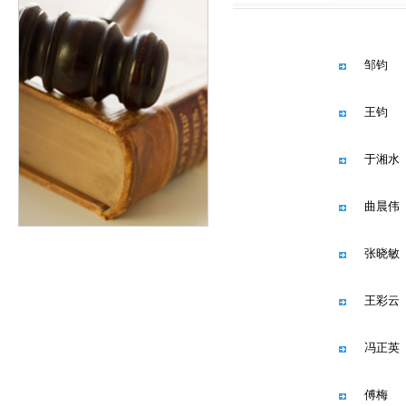
邹钧
王钧
于湘水
曲晨伟
张晓敏
王彩云
冯正英
傅梅