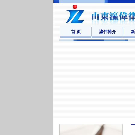
首 页
瀛伟简介
新