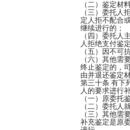
（二）鉴定材
（三）委托人
定人拒不配合
继续进行的；
（四）委托人
人拒绝支付鉴
（五）因不可
（六）其他需
终止鉴定的，
由并退还鉴定
第三十条 有下
人的要求进行
（一）原委托
（二）委托人
（三）其他需
补充鉴定是原
进行。