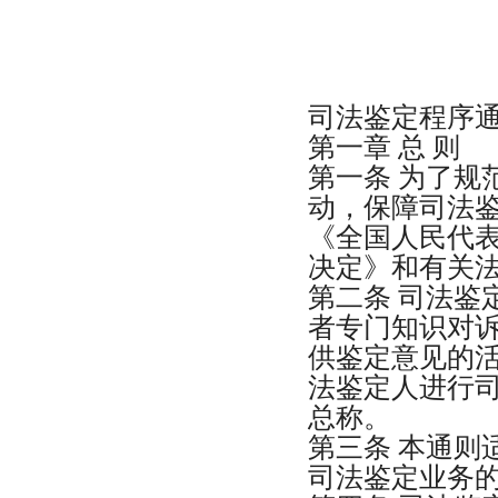
司法鉴定程序
第一章 总 则
第一条 为了规
动，保障司法
《全国人民代
决定》和有关
第二条 司法鉴
者专门知识对
供鉴定意见的
法鉴定人进行
总称。
第三条 本通则
司法鉴定业务