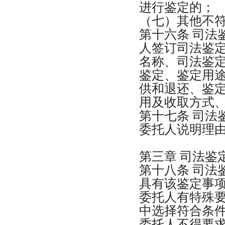
进行鉴定的；
（七）其他不
第十六条 司法
人签订司法鉴
名称、司法鉴
鉴定、鉴定用
供和退还、鉴
用及收取方式
第十七条 司法
委托人说明理
第三章 司法鉴
第十八条 司法
具有该鉴定事
委托人有特殊
中选择符合条
委托人不得要