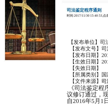
司法鉴定程序通则
时间:2017/11/30 15:40:53,点
司法鉴
司法部
【发布单位】司
【发布文号】司法
【发布日期】2016-
【生效日期】2016-
【失效日期】
【所属类别】国
【文件来源】
司
《司法鉴定程序
议修订通过，
自2016年5月