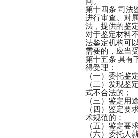
间。
第十四条 司法
进行审查。对
法，提供的鉴
对于鉴定材料
法鉴定机构可
需要的，应当
第十五条 具有
得受理：
（一）委托鉴
（二）发现鉴
式不合法的；
（三）鉴定用
（四）鉴定要
术规范的；
（五）鉴定要
（六）委托人