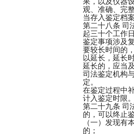
果，以及仪器
观、准确、完
当存入鉴定档
第二十八条 司
起三十个工作
鉴定事项涉及
要较长时间的
以延长，延长
延长的，应当
司法鉴定机构
定。
在鉴定过程中
计入鉴定时限
第二十九条 司
的，可以终止
（一）发现有
的；