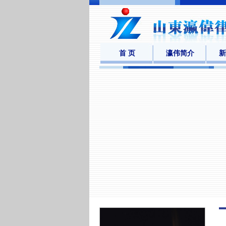
首 页
瀛伟简介
新