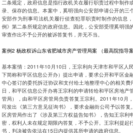
二条规定，政府信息是指行政机关在履行职责过程中制作
录、保存的信息。本案中，奚明强向公安部申请公开的三
安部作为刑事司法机关履行侦查犯罪职责时制作的信息，
例》第二条所规定的政府信息。因此，公安部受理奚明强
审查作出不予公开的被诉答复书，并无不当。
案例2 杨政权诉山东省肥城市房产管理局案 （最高院指导
基本案情：2011年10月10日，王宗利向天津市和平区
下简称和平区信息公开办）提出申请，要求公开和平区金
中心签订的委托拆迁协议和支付给土地整理中心的相关费用的
日，和平区信息公开办将王宗利的申请转给和平区房地产
管局），由和平区房管局负责答复王宗利。2011年10月
司发出《第三方意见征询书》，要求金融街公司予以答复。2
区房管局作出了《涉及第三方权益告知书》，告知王宗利
密，权利人未在规定期限内答复，不予公开。王宗利提起
书，判决被告依法在15日内提供其所申请的政府信息。